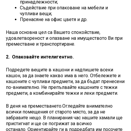
принадлежности;
Съдействие при опаковане на мебели и
чупливи вещи;
Пренасяне на офис цветя и др.
Наша основна цел са Вашето спокойствие,
удовлетвореност и опазване на имуществото Ви при
преместване и транспортиране.
2. Опаковайте интелигентно.
Подредете вещите в кашони и надпишете всеки
кашон, за да знаете какво има в него. Отбележете и
кашоните с чупливи предмети, за да бъдат пренесени
по-внимателно. Не препълвайте кашоните с тежки
предмети, а комбинирайте тежки и леки предмети.
В деня на преместването.Огледайте внимателно
всички помещения от старото място, за да не
забравите нещо. В планирания час нашите хамали ще
пристигнат и ще се погрижат за всичко
останало. Ориентирайте ги в подредбата им посочете