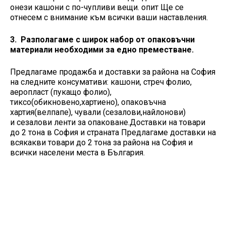
онези кашони с по-чупливи вещи. опит Ще се
отнесем с внимание към всички ваши наставления.
3. Разполагаме с широк набор от опаковъчни
материали необходими за едно преместване.
Предлагаме продажба и доставки за района на София
на следните консумативи: кашони, стреч фолио,
аеропласт (пукащо фолио),
тиксо(обикновено,хартиено), опаковъчна
хартия(велпапе), чували (сезалови,найлонови)
и сезалови ленти за опаковане.Доставки на товари
до 2 тона в София и страната Предлагаме доставки на
всякакви товари до 2 тона за района на София и
всички населени места в България.